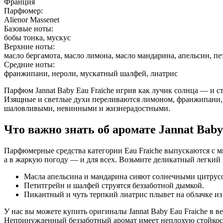
Франция
Парфюмер:
Alienor Massenet
Базовые ноты:
бобы тонка, мускус
Верхние ноты:
масло бергамота, масло лимона, масло мандарина, апельсин, п
Средние ноты:
франжипани, нероли, мускатный шалфей, лиатрис
Парфюм Jannat Baby Eau Fraiche игрив как лучик солнца — и 
Изящные и светлые духи переливаются лимоном, франжипани, 
шаловливыми, невинными и жизнерадостными.
Что важно знать об аромате Jannat Baby
Парфюмерные средства категории Eau Fraiche выпускаются с 
а в жаркую погоду — и для всех. Возьмите деликатный легкий з
Масла апельсина и мандарина сияют солнечными цитрус
Петитгрейн и шалфей струятся беззаботной дымкой.
Пикантный и чуть терпкий лиатрис плывет на облачке из
У нас вы можете купить оригиналы Jannat Baby Eau Fraiche в
Непринужденный беззаботный аромат имеет неплохую стойкость