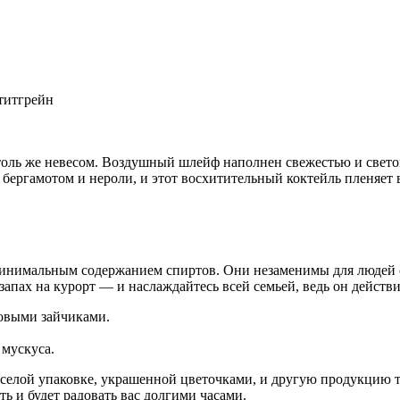
етитгрейн
столь же невесом. Воздушный шлейф наполнен свежестью и свето
бергамотом и нероли, и этот восхитительный коктейль пленяет
минимальным содержанием спиртов. Они незаменимы для людей с
апах на курорт — и наслаждайтесь всей семьей, ведь он действи
овыми зайчиками.
 мускуса.
 веселой упаковке, украшенной цветочками, и другую продукцию
 и будет радовать вас долгими часами.