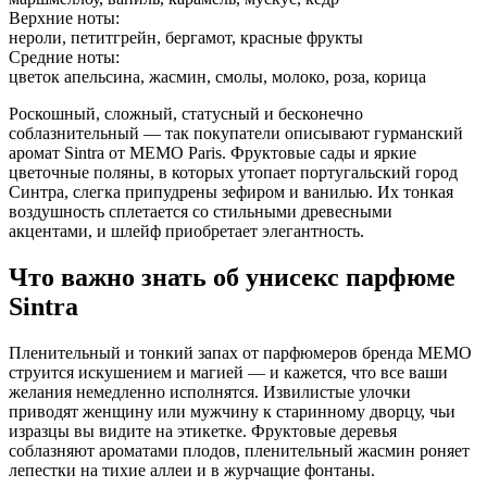
Верхние ноты:
нероли, петитгрейн, бергамот, красные фрукты
Средние ноты:
цветок апельсина, жасмин, смолы, молоко, роза, корица
Роскошный, сложный, статусный и бесконечно
соблазнительный — так покупатели описывают гурманский
аромат Sintra от MEMO Paris. Фруктовые сады и яркие
цветочные поляны, в которых утопает португальский город
Синтра, слегка припудрены зефиром и ванилью. Их тонкая
воздушность сплетается со стильными древесными
акцентами, и шлейф приобретает элегантность.
Что важно знать об унисекс парфюме
Sintra
Пленительный и тонкий запах от парфюмеров бренда MEMO
струится искушением и магией — и кажется, что все ваши
желания немедленно исполнятся. Извилистые улочки
приводят женщину или мужчину к старинному дворцу, чьи
изразцы вы видите на этикетке. Фруктовые деревья
соблазняют ароматами плодов, пленительный жасмин роняет
лепестки на тихие аллеи и в журчащие фонтаны.