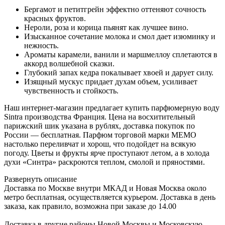
Бергамот и петитгрейн эффектно оттеняют сочность
красных фруктов.
Нероли, роза и корица пьянят как лучшее вино.
Изысканное сочетание молока и смол дает изюминку и
нежность.
Ароматы карамели, ванили и маршмеллоу сплетаются в
аккорд волшебной сказки.
Глубокий запах кедра покалывает хвоей и дарует силу.
Изящный мускус придает духам объем, усиливает
чувственность и стойкость.
Наш интернет-магазин предлагает купить парфюмерную воду
Sintra производства Франция. Цена на восхитительный
парижский шик указана в рублях, доставка покупок по
России — бесплатная. Парфюм торговой марки МЕМО
настолько переливчат и хорош, что подойдет на всякую
погоду. Цветы и фрукты ярче проступают летом, а в холода
духи «Синтра» раскроются теплом, смолой и пряностями.
Развернуть описание
Доставка по Москве внутри МКАД и Новая Москва около
метро бесплатная, осуществляется курьером. Доставка в день
заказа, как правило, возможна при заказе до 14.00
Доставка в другие районы Новой Москвы и Московскую