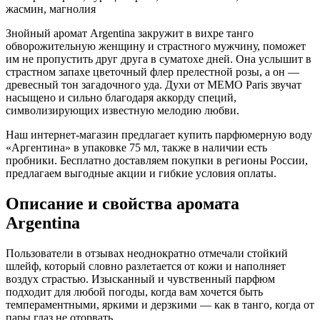
жасмин, магнолия
Знойный аромат Argentina закружит в вихре танго
обворожительную женщину и страстного мужчину, поможет
им не пропустить друг друга в суматохе дней. Она услышит в
страстном запахе цветочный флер прелестной розы, а он —
древесный тон загадочного уда. Духи от MEMO Paris звучат
насыщено и сильно благодаря аккорду специй,
символизирующих известную мелодию любви.
Наш интернет-магазин предлагает купить парфюмерную воду
«Аргентина» в упаковке 75 мл, также в наличии есть
пробники. Бесплатно доставляем покупки в регионы России,
предлагаем выгодные акции и гибкие условия оплаты.
Описание и свойства аромата
Argentina
Пользователи в отзывах неоднократно отмечали стойкий
шлейф, который словно разлетается от кожи и наполняет
воздух страстью. Изысканный и чувственный парфюм
подходит для любой погоды, когда вам хочется быть
темпераментными, яркими и дерзкими — как в танго, когда от
пары глаз не оторвать.