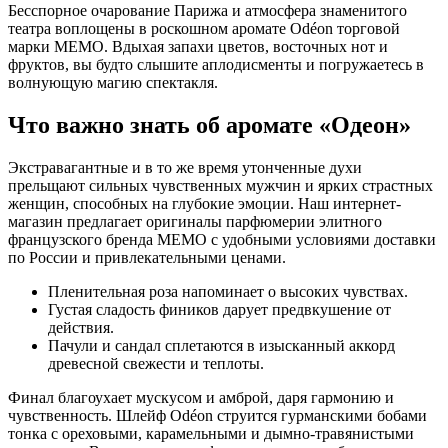
Бесспорное очарование Парижа и атмосфера знаменитого
театра воплощены в роскошном аромате Odéon торговой
марки MEMO. Вдыхая запахи цветов, восточных нот и
фруктов, вы будто слышите аплодисменты и погружаетесь в
волнующую магию спектакля.
Что важно знать об аромате «Одеон»
Экстравагантные и в то же время утонченные духи
прельщают сильных чувственных мужчин и ярких страстных
женщин, способных на глубокие эмоции. Наш интернет-
магазин предлагает оригиналы парфюмерии элитного
французского бренда МЕМО с удобными условиями доставки
по России и привлекательными ценами.
Пленительная роза напоминает о высоких чувствах.
Густая сладость фиников дарует предвкушение от
действия.
Пачули и сандал сплетаются в изысканный аккорд
древесной свежести и теплоты.
Финал благоухает мускусом и амброй, даря гармонию и
чувственность. Шлейф Odéon струится гурманскими бобами
тонка с ореховыми, карамельными и дымно-травянистыми