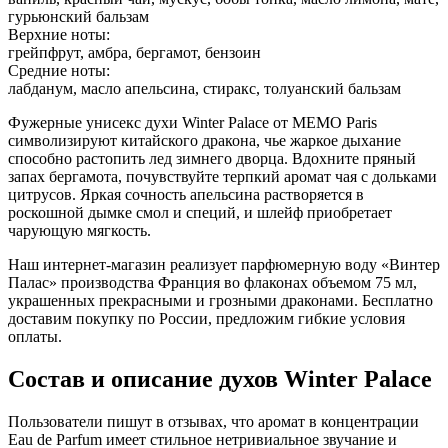
гурьюнский бальзам
Верхние ноты:
грейпфрут, амбра, бергамот, бензоин
Средние ноты:
лабданум, масло апельсина, стиракс, толуанский бальзам
Фужерные унисекс духи Winter Palace от MEMO Paris
символизируют китайского дракона, чье жаркое дыхание
способно растопить лед зимнего дворца. Вдохните пряный
запах бергамота, почувствуйте терпкий аромат чая с дольками
цитрусов. Яркая сочность апельсина растворяется в
роскошной дымке смол и специй, и шлейф приобретает
чарующую мягкость.
Наш интернет-магазин реализует парфюмерную воду «Винтер
Палас» производства Франция во флаконах объемом 75 мл,
украшенных прекрасными и грозными драконами. Бесплатно
доставим покупку по России, предложим гибкие условия
оплаты.
Состав и описание духов Winter Palace
Пользователи пишут в отзывах, что аромат в концентрации
Eau de Parfum имеет стильное нетривиальное звучание и