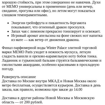
хорошую стойкость, при этом совершенно не навязчив. Духи
от МЕМО универсальны в применении (день или вечер,
свидание, прогулка или офис), но летом могут показаться
слишком темпераментными.
Энергия грейпфрута и пикантность бергамота
показывают, что огненный дракон проснулся.
Запах чая с лимоном прекрасно тонизирует и освежает.
Игривый аромат апельсина на фоне свежих нот напитка
из мате — как ветер от движения дракона.
Финал парфюмерной воды Winter Palace элитной торговой
марки MEMO Paris уходит в нежность мускуса, легкую
сладость ванили и орехово-карамельную ноту бобов тонка.
Ладанник и гурьюнский бальзам струятся бальзамическими и
смолистыми аккордами, особенно красивыми в прохладную
погоду.
Развернуть описание
Доставка по Москве внутри МКАД и Новая Москва около
метро бесплатная, осуществляется курьером. Доставка в день
заказа, как правило, возможна при заказе до 14.00
Доставка в другие районы Новой Москвы и Московскую
область — от 200 рублей.