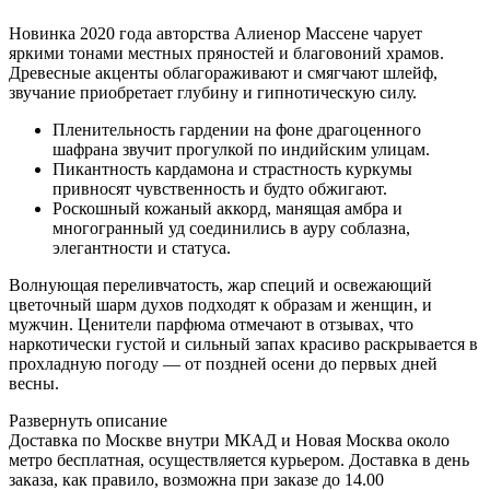
Новинка 2020 года авторства Алиенор Массене чарует
яркими тонами местных пряностей и благовоний храмов.
Древесные акценты облагораживают и смягчают шлейф,
звучание приобретает глубину и гипнотическую силу.
Пленительность гардении на фоне драгоценного
шафрана звучит прогулкой по индийским улицам.
Пикантность кардамона и страстность куркумы
привносят чувственность и будто обжигают.
Роскошный кожаный аккорд, манящая амбра и
многогранный уд соединились в ауру соблазна,
элегантности и статуса.
Волнующая переливчатость, жар специй и освежающий
цветочный шарм духов подходят к образам и женщин, и
мужчин. Ценители парфюма отмечают в отзывах, что
наркотически густой и сильный запах красиво раскрывается в
прохладную погоду — от поздней осени до первых дней
весны.
Развернуть описание
Доставка по Москве внутри МКАД и Новая Москва около
метро бесплатная, осуществляется курьером. Доставка в день
заказа, как правило, возможна при заказе до 14.00