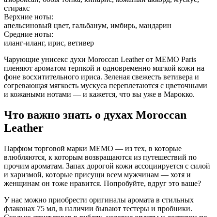
стиракс
Верхние ноты:
апельсиновый цвет, гальбанум, имбирь, мандарин
Средние ноты:
иланг-иланг, ирис, ветивер
Чарующие унисекс духи Moroccan Leather от MEMO Paris
пленяют ароматом терпкой и одновременно мягкой кожи на
фоне восхитительного ириса. Зеленая свежесть ветивера и
согревающая мягкость мускуса переплетаются с цветочными
и кожаными нотами — и кажется, что вы уже в Марокко.
Что важно знать о духах Moroccan
Leather
Парфюм торговой марки МЕМО — из тех, в которые
влюбляются, к которым возвращаются из путешествий по
прочим ароматам. Запах дорогой кожи ассоциируется с силой
и харизмой, которые присущи всем мужчинам — хотя и
женщинам он тоже нравится. Попробуйте, вдруг это ваше?
У нас можно приобрести оригиналы аромата в стильных
флаконах 75 мл, в наличии бывают тестеры и пробники.