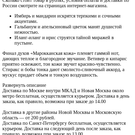
Сколько стоит товар в рублях, условия оплаты и доставки по
России смотрите на страницах интернет-магазина.
Имбирь и мандарин искрятся терпкими и сочными
акцентами.
Гальбанум и апельсиновый цветок манят душистой
нежностью.
Иланг-иланг и ирис струятся тайной миражей в
пустыне.
Финал духов «Марокканская кожа» пленяет гаммой нот,
дающих теплое и благородное звучание. Ветивер и кипарис
приятно освежают, тон кожи звучит красиво-чувственно.
Стиракс и бобы тонка дают смолисто-сливочный аккорд, а
мускус придает объем и тонкую воздушность.
Развернуть описание
Доставка по Москве внутри МКАД и Новая Москва около
метро бесплатная, осуществляется курьером. Доставка в день
заказа, как правило, возможна при заказе до 14.00
Доставка в другие районы Новой Москвы и Московскую
область — от 200 рублей.
Доставка по Санкт-Петербургу бесплатная, осуществляется
курьером. Доставка на следующий день после заказа, как
правило, возможна при заказе до 13.00