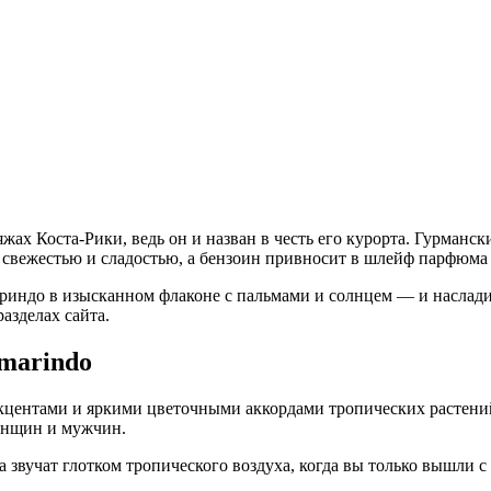
яжах Коста-Рики, ведь он и назван в честь его курорта. Гурман
т свежестью и сладостью, а бензоин привносит в шлейф парфюм
риндо в изысканном флаконе с пальмами и солнцем — и насладит
азделах сайта.
marindo
акцентами и яркими цветочными аккордами тропических растен
женщин и мужчин.
а звучат глотком тропического воздуха, когда вы только вышли с