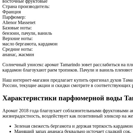
восточные фруктовые
Страна производитель:
Франция
Парфюмер:
Alienor Massenet
Базовые ноты:
бензоин, пачули, ваниль
Верхние ноты:
масло бергамота, кардамон
Средние ноты:
ананас, жасмин
Солнечный унисекс аромат Tamarindo зовет расслабиться на пл
кардамон благоухают раем тропиков. Пачули и ваниль пленяю
Наш интернет-магазин предлагает купить оригинал духов Тама
России, текущие акции и скидки смотрите в соответствующих р
Характеристики парфюмерной воды Ta
Аромат 2018 года благоухает соблазнительными фруктовыми 
жизнерадостность, воздействует как позитивный эликсир на 
Зеленая свежесть бергамота и дерзкая терпкость кардамон
Манящий запах ананаса буквально источает сладкий сок.